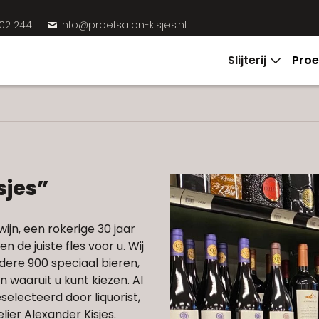
02 244
info@proefsalon-kisjes.nl
%
Slijterij
Proe
sjes”
wijn, een rokerige 30 jaar
 de juiste fles voor u. Wij
ndere 900 speciaal bieren,
 waaruit u kunt kiezen. Al
electeerd door liquorist,
lier Alexander Kisjes.