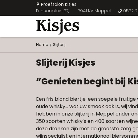
Proefsalon Kisjes
U
Prinsenplein 27,
7941 KV Meppel
0522 2
b
Home
Slijterij
Slijterij Kisjes
“Genieten begint bij Ki
Een fris blond biertje, een soepele fruitige 
oude whisky… wat uw smaak ook is, wij vinden
hebben in onze slijterij in Meppel onder a
350 soorten whisky’s en 400 soorten wijnen
deze dranken zijn met de grootste zorg ges
wijnspecialist en internationaal biersomme