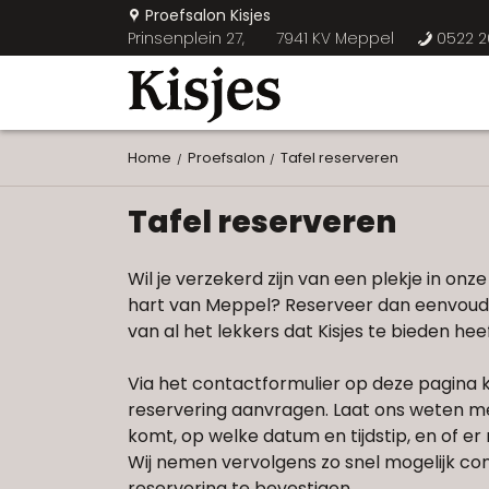
Proefsalon Kisjes
U
Prinsenplein 27,
7941 KV Meppel
0522 2
b
Home
Proefsalon
Tafel reserveren
Tafel reserveren
Wil je verzekerd zijn van een plekje in onze
hart van Meppel? Reserveer dan eenvoudi
van al het lekkers dat Kisjes te bieden heef
Via het contactformulier op deze pagina k
reservering aanvragen. Laat ons weten m
komt, op welke datum en tijdstip, en of er
Wij nemen vervolgens zo snel mogelijk co
reservering te bevestigen.