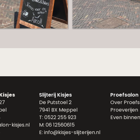
Kisjes
Slijterij Kisjes
Proefsalon
 27
De Putstoel 2
Over Proefsa
pel
7941 BX Meppel
Proeverijen
4
T: 0522 255 923
Even binnen
on-kisjes.nl
M: 06 12560615
5
E: info@kisjes-slijterijen.nl