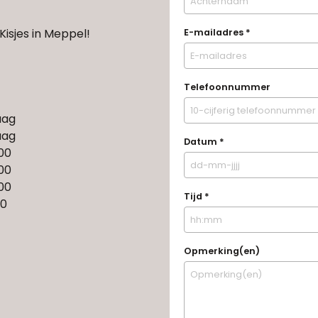
Kisjes in Meppel!
E-mailadres
*
Telefoonnummer
aag
aag
Datum
*
:00
:00
:00
Tijd
*
00
Opmerking(en)