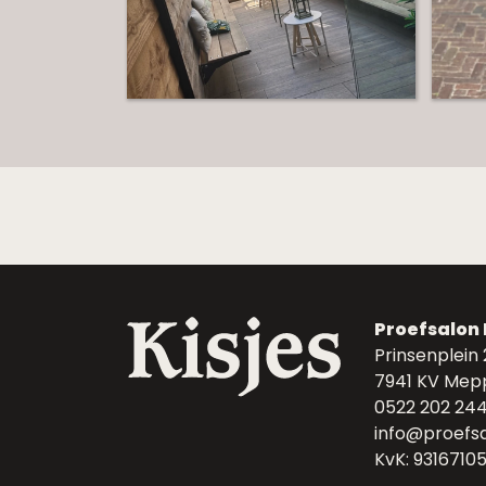
Proefsalon 
Prinsenplein
7941 KV Mep
0522 202 24
info@proefsal
KvK: 9316710