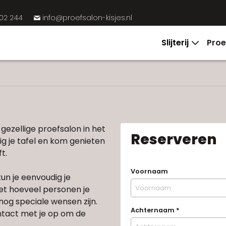
02 244
info@proefsalon-kisjes.nl
%
Slijterij
Proe
 gezellige proefsalon in het
Reserveren
g je tafel en kom genieten
t.
Voornaam
un je eenvoudig je
et hoeveel personen je
 nog speciale wensen zijn.
Achternaam
*
ntact met je op om de